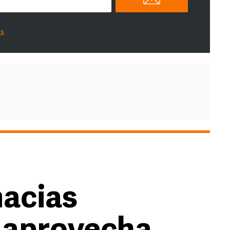
es
macias