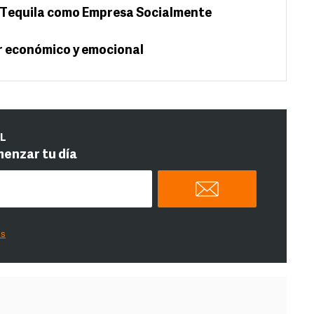
e Tequila como Empresa Socialmente
r económico y emocional
IL
menzar tu día
es