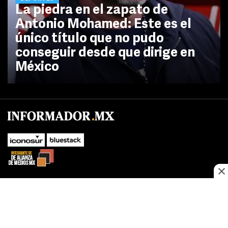
La piedra en el zapato de
Antonio Mohamed: Este es el
único título que no pudo
conseguir desde que dirige en
México
No te pierdas las novedades de último momento.
¡Síguenos!
SUBIR
Este sitio web utiliza cookies propias y de terceros para optimizar su
FACEBOOK
TWITTER
navegacion, adaptarse a sus preferencias y realizar labores analiticas.
Al continuar navegando acepta nuestro
Política de cookies.