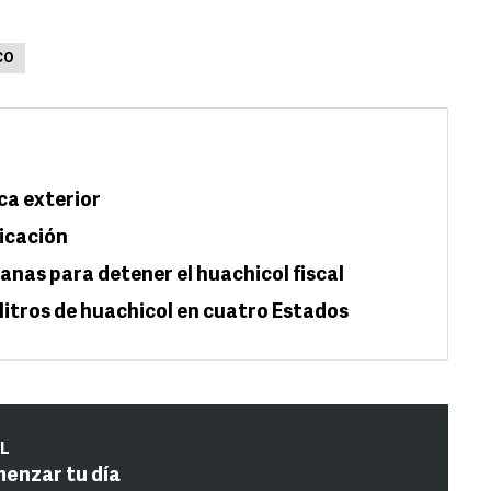
CO
ica exterior
nicación
anas para detener el huachicol fiscal
litros de huachicol en cuatro Estados
IL
menzar tu día