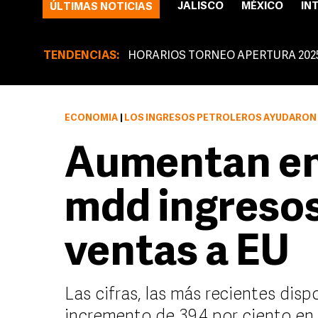
JALISCO
MÉXICO
IN
ÚLTIMAS NOTICIAS
TENDENCIAS:
HORARIOS TORNEO APERTURA 202
ECONOMÍA
|
LOS INGRESOS PETROLEROS AYUDARON SIN EMBARGO A MÉXICO A A
Aumentan en
mdd ingreso
ventas a EU
Las cifras, las más recientes dispo
incremento de 39.4 por ciento en