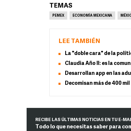
TEMAS
PEMEX
ECONOMÍA MEXICANA
MÉXI
LEE TAMBIÉN
La "doble cara" de la polít
Claudia Año II: es la comu
Desarrollan app en las adu
Decomisan más de 400 mil 
RECIBE LAS ÚLTIMAS NOTICIAS EN TU E-MA
Todo lo que necesitas saber para co