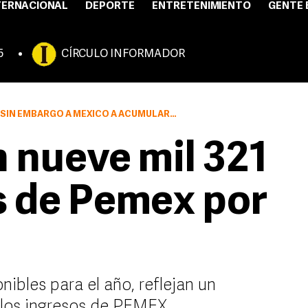
TERNACIONAL
DEPORTE
ENTRETENIMIENTO
GENTE 
5
CÍRCULO INFORMADOR
CUMULAR UN SUPERÁVIT COMERCIAL SOBRE ESTADOS UNIDOS.
 nueve mil 321
s de Pemex por
nibles para el año, reflejan un
 los ingresos de PEMEX