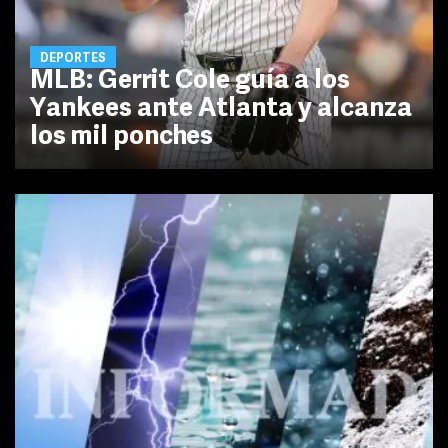
DEPORTES
MLB: Gerrit Cole guía a los
Yankees ante Atlanta y alcanza
los mil ponches