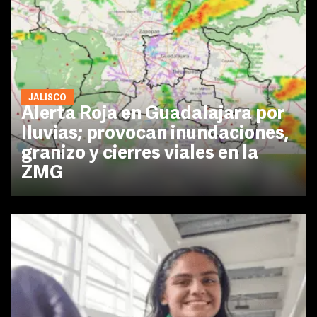
JALISCO
Alerta Roja en Guadalajara por
lluvias; provocan inundaciones,
granizo y cierres viales en la
ZMG