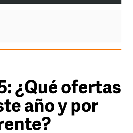
5: ¿Qué ofertas
ste año y por
erente?