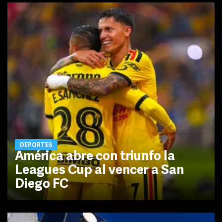
DEPORTES
América abre con triunfo la
Leagues Cup al vencer a San
Diego FC