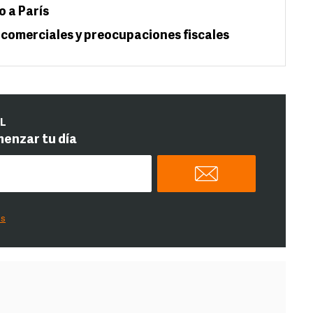
o a París
 comerciales y preocupaciones fiscales
IL
menzar tu día
es