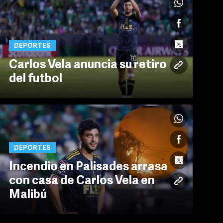
DEPORTES
Carlos Vela anuncia su retiro
del futbol
DEPORTES
Incendio en Palisades arrasa
con casa de Carlos Vela en
Malibú