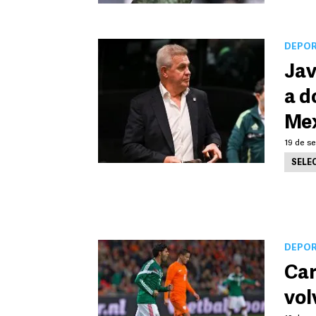
DEPO
Jav
a d
Me
19 de se
SELE
DEPO
Car
vol