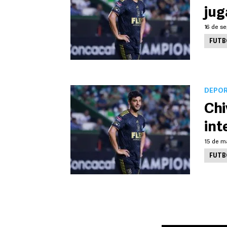
jug
16 de se
FUTB
DEPO
Chi
int
15 de m
FUTB