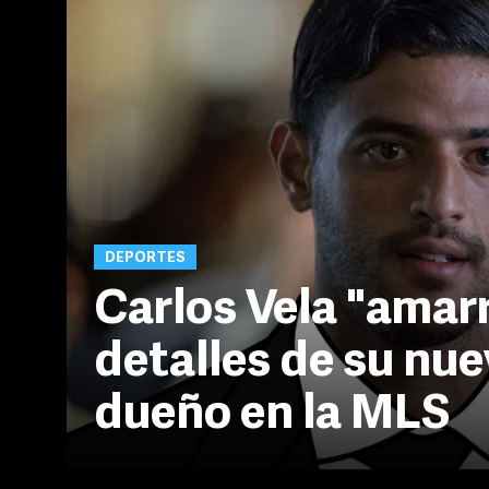
DEPORTES
Carlos Vela "amarr
detalles de su nu
dueño en la MLS