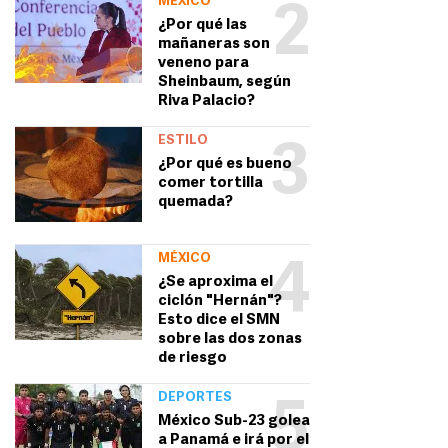
MÉXICO
2
¿Por qué las
mañaneras son
veneno para
Sheinbaum, según
Riva Palacio?
ESTILO
3
¿Por qué es bueno
comer tortilla
quemada?
MÉXICO
4
¿Se aproxima el
ciclón "Hernán"?
Esto dice el SMN
sobre las dos zonas
de riesgo
DEPORTES
5
México Sub-23 golea
a Panamá e irá por el