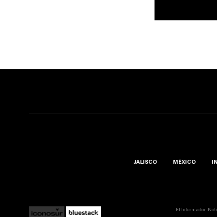
JALISCO
MÉXICO
I
El Informador ::Not