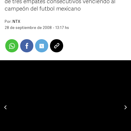
de tres empates consecutivos venciendo al
campeón del futbol mexicano
Por:
NTX
28 de septiembre de 2008 - 13:17 hs