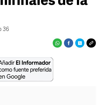
ifinales de la
o 36