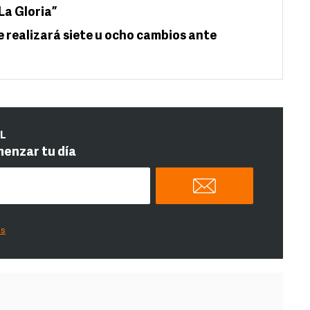
La Gloria”
e realizará siete u ocho cambios ante
IL
menzar tu día
es