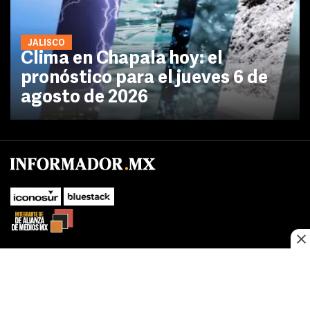
JALISCO
Clima en Chapala hoy: el
pronóstico para el jueves 6 de
agosto de 2026
No te pierdas las novedades de último momento.
¡Síguenos!
SUBIR
Este sitio web utiliza cookies propias y de terceros para optimizar su
FACEBOOK
TWITTER
navegacion, adaptarse a sus preferencias y realizar labores analiticas.
Al continuar navegando acepta nuestro
Política de cookies.