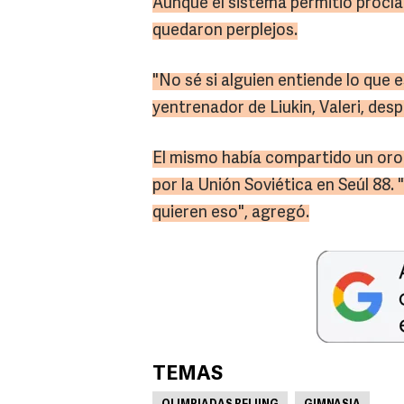
Aunque el sistema permitió procl
quedaron perplejos.
"No sé si alguien entiende lo que 
yentrenador de Liukin, Valeri, despu
El mismo había compartido un oro 
por la Unión Soviética en Seúl 88
quieren eso", agregó.
TEMAS