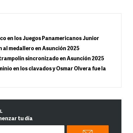
co en los Juegos Panamericanos Junior
n al medallero en Asunción 2025
 trampolín sincronizado en Asunción 2025
minio en los clavados y Osmar Olvera fue la
IL
menzar tu día