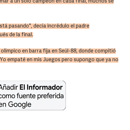
amar a un solo campeón en cada final, muchos se
está pasando", decía incrédulo el padre
és de la final.
olímpico en barra fija en Seúl-88, donde compitió
. "Yo empaté en mis Juegos pero supongo que ya no