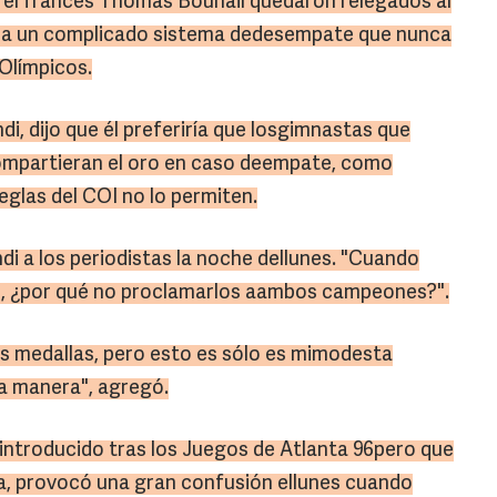
y el francés Thomas Bouhail quedaron relegados al
o a un complicado sistema dedesempate que nunca
 Olímpicos.
di, dijo que él preferiría que losgimnastas que
ompartieran el oro en caso deempate, como
reglas del COI no lo permiten.
ndi a los periodistas la noche dellunes. "Cuando
el, ¿por qué no proclamarlos aambos campeones?".
os medallas, pero esto es sólo es mimodesta
ra manera", agregó.
introducido tras los Juegos de Atlanta 96pero que
a, provocó una gran confusión ellunes cuando