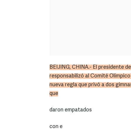
BEIJING, CHINA.- El presidente de
responsabilizó al Comité Olímpico
nueva regla que privó a dos gimna
que
daron empatados
con e