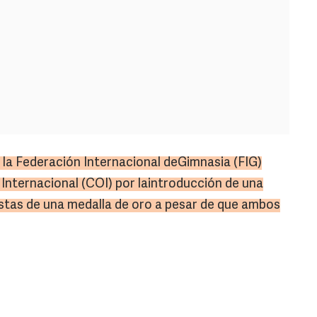
 la Federación Internacional deGimnasia (FIG)
 Internacional (COI) por laintroducción de una
stas de una medalla de oro a pesar de que ambos