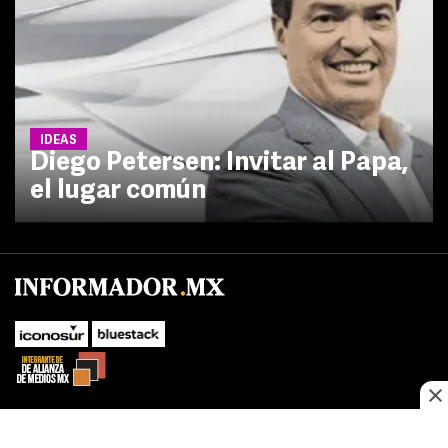
IDEAS
Diego Petersen: Invitar al Papa,
el lugar común
No te pierdas las novedades de último momento.
¡Síguenos!
SUBIR