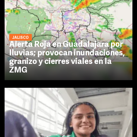
JALISCO
Alerta Roja en Guadalajara por
lluvias; provocan inundaciones,
granizo y cierres viales en la
ZMG