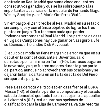
contrario un Real Madrid que suma cinco encuentros
consecutivos ganados y que se ha sobrepuesto a las
importantes ausencias en la medular de Fernando Gago,
Wesley Sneijder y José María Gutiérrez 'Guti'.
Sin embargo, el Zenit recibe al Real Madrid en su estadio
sin complejos y con el único objetivo de lograr los tres
puntos en juego. "No tenemos nada que perder.
Podemos sorprender al Real Madrid. Los partidos de casa
en Liga de Campeones hay que ganarlos", aseguró a Efe
su técnico, el holandés Dick Advocaat.
El equipo de moda no tiene margen de error, ya que en su
debut en la competición, ante el Juventus, salió
derrotado por la mínima en Turín (1-0). Los rusos pagaron
la novatada, ya que fueron mejores durante gran parte
del partido, aunque no aprovecharon sus ocasiones y se
dejaron birlar la cartera en un falta directa de Del Piero
sin aparente peligro.
Pese a esa derrota y el tropiezo en casa frente al CSKA
Moscú (1-3), el Zenit no perdió la compostura y el pasado
sábado demostró que todo fue un espejismo al apabullar
al Lokomotiv (0-3). Así, apuran sus opciones de
clasificación para la Liga de Campeones, ya que reeditar