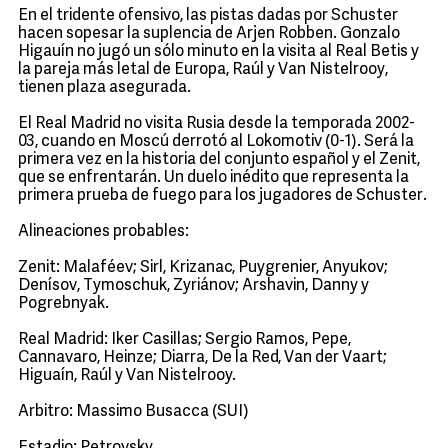
En el tridente ofensivo, las pistas dadas por Schuster
hacen sopesar la suplencia de Arjen Robben. Gonzalo
Higauín no jugó un sólo minuto en la visita al Real Betis y
la pareja más letal de Europa, Raúl y Van Nistelrooy,
tienen plaza asegurada.
El Real Madrid no visita Rusia desde la temporada 2002-
03, cuando en Moscú derrotó al Lokomotiv (0-1). Será la
primera vez en la historia del conjunto español y el Zenit,
que se enfrentarán. Un duelo inédito que representa la
primera prueba de fuego para los jugadores de Schuster.
Alineaciones probables:
Zenit: Malaféev; Sirl, Krizanac, Puygrenier, Anyukov;
Denísov, Tymoschuk, Zyriánov; Arshavin, Danny y
Pogrebnyak.
Real Madrid: Iker Casillas; Sergio Ramos, Pepe,
Cannavaro, Heinze; Diarra, De la Red, Van der Vaart;
Higuaín, Raúl y Van Nistelrooy.
Arbitro: Massimo Busacca (SUI)