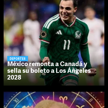
DEPORTES
México remonta a Canadá y
sella su boleto a Los Ángeles
2028