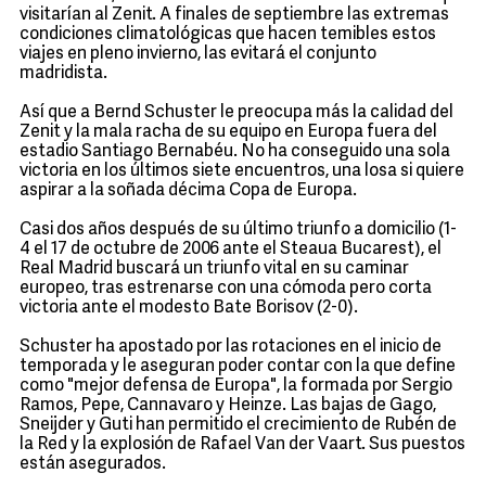
visitarían al Zenit. A finales de septiembre las extremas
condiciones climatológicas que hacen temibles estos
viajes en pleno invierno, las evitará el conjunto
madridista.
Así que a Bernd Schuster le preocupa más la calidad del
Zenit y la mala racha de su equipo en Europa fuera del
estadio Santiago Bernabéu. No ha conseguido una sola
victoria en los últimos siete encuentros, una losa si quiere
aspirar a la soñada décima Copa de Europa.
Casi dos años después de su último triunfo a domicilio (1-
4 el 17 de octubre de 2006 ante el Steaua Bucarest), el
Real Madrid buscará un triunfo vital en su caminar
europeo, tras estrenarse con una cómoda pero corta
victoria ante el modesto Bate Borisov (2-0).
Schuster ha apostado por las rotaciones en el inicio de
temporada y le aseguran poder contar con la que define
como "mejor defensa de Europa", la formada por Sergio
Ramos, Pepe, Cannavaro y Heinze. Las bajas de Gago,
Sneijder y Guti han permitido el crecimiento de Rubén de
la Red y la explosión de Rafael Van der Vaart. Sus puestos
están asegurados.