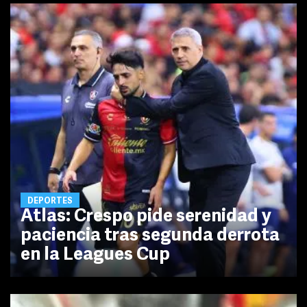
DEPORTES
Atlas: Crespo pide serenidad y
paciencia tras segunda derrota
en la Leagues Cup