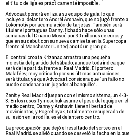
el título de liga es prácticamente imposible.
Advocaat pondrá en liza a su equipo de gala, lo que
incluye al delantero Andréi Arshavin, que no jugó frente al
Lokomotiv por acumulación de tarjetas. También será
titular el portugués Danny, fichado hace sólo unas
semanas del Dinamo Moscú por 30 millones de euros y
que en su debut con su nueva camiseta en la Supercopa
frente al Manchester United, anotó un gran gol.
El central croata Krizanac arrastra una pequeña
molestia del partido del sábado, aunque toda indica que
será de la partida frente al Real Madrid. El portero
Malaféev, muy criticado por sus últimas actuaciones,
será titular, ya que Advocaat considera que "un fallo no
puede condenar a un jugador al banquillo".
Zenit y Real Madrid juegan con el mismo sistema, un 4-3-
3. En los rusos Tymoschuk asume el peso del equipo en el
medio centro, Danny y Arshavin tienen libertad de
movimientos, y Pogrebnyak, totalmente recuperado de
su lesión en la rodilla, es el delantero centro.
La preocupación que dejó el resultado del sorteo en el
Real Madrid, se alivió cuando se desveló la fecha en la que