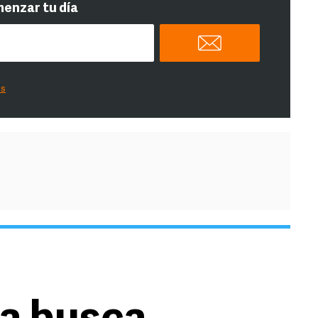
menzar tu día
es