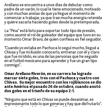
Arellano se encuentra a unos días de debutar como
padre de un varón, lo cual le tiene emocionado, motivado
y con muchas ansías de que ya llegue el momento de
comenzar a trabajar, ya que trae mucha energía retenida
y quiere sacarla haciendo goles desde la pretemporada.
La “Pina” está listo para soportar todo tipo de presión,
como asumir el rol de goleador del equipo que tuvo en su
momento Omar Bravo, de quien confiesa es fiel seguidor.
“Cuando yo estaba en Pachuca lo seguí mucho, llegué a
Chivas y fue mi ilusión conocerlo, entrenar con él y claro
que fue mi ídolo, es una de las personas que he seguido
en el futbol mexicano para aprender y fue un gran tipo
conmigo”.
Omar Arellano Riverón, en su carrera ha logrado
marcar siete goles, tres con el Pachuca y cuatro con
Chivas. Su mejor encuentro con los rojiblancos se dio
ante América el pasado 26 de octubre, cuando anotó
dos goles en el triunfo de su equipo 2-1.
“Ninguno que está en Chivas se puede desanimar, es
impresionante todo lo que generas y hay que disfrutarlo”.