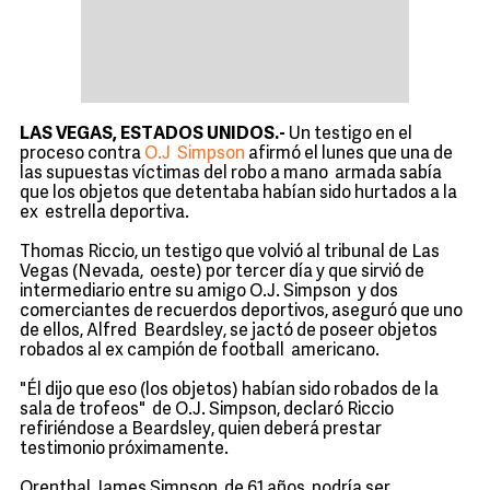
LAS VEGAS, ESTADOS UNIDOS.-
Un testigo en el
proceso contra
O.J Simpson
afirmó el lunes que una de
las supuestas víctimas del robo a mano armada sabía
que los objetos que detentaba habían sido hurtados a la
ex estrella deportiva.
Thomas Riccio, un testigo que volvió al tribunal de Las
Vegas (Nevada, oeste) por tercer día y que sirvió de
intermediario entre su amigo O.J. Simpson y dos
comerciantes de recuerdos deportivos, aseguró que uno
de ellos, Alfred Beardsley, se jactó de poseer objetos
robados al ex campión de football americano.
"Él dijo que eso (los objetos) habían sido robados de la
sala de trofeos" de O.J. Simpson, declaró Riccio
refiriéndose a Beardsley, quien deberá prestar
testimonio próximamente.
Orenthal James Simpson, de 61 años, podría ser