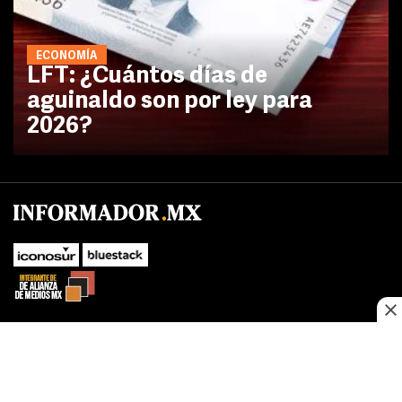
ECONOMÍA
LFT: ¿Cuántos días de
aguinaldo son por ley para
2026?
No te pierdas las novedades de último momento.
¡Síguenos!
SUBIR
Este sitio web utiliza cookies propias y de terceros para optimizar su
FACEBOOK
TWITTER
navegacion, adaptarse a sus preferencias y realizar labores analiticas.
Al continuar navegando acepta nuestro
Política de cookies.