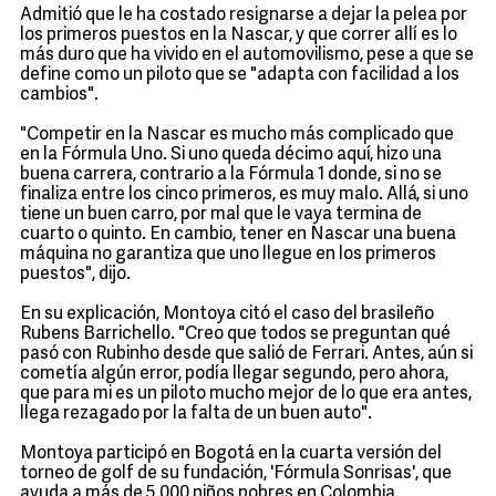
Admitió que le ha costado resignarse a dejar la pelea por
los primeros puestos en la Nascar, y que correr allí es lo
más duro que ha vivido en el automovilismo, pese a que se
define como un piloto que se "adapta con facilidad a los
cambios".
"Competir en la Nascar es mucho más complicado que
en la Fórmula Uno. Si uno queda décimo aquí, hizo una
buena carrera, contrario a la Fórmula 1 donde, si no se
finaliza entre los cinco primeros, es muy malo. Allá, si uno
tiene un buen carro, por mal que le vaya termina de
cuarto o quinto. En cambio, tener en Nascar una buena
máquina no garantiza que uno llegue en los primeros
puestos", dijo.
En su explicación, Montoya citó el caso del brasileño
Rubens Barrichello. "Creo que todos se preguntan qué
pasó con Rubinho desde que salió de Ferrari. Antes, aún si
cometía algún error, podía llegar segundo, pero ahora,
que para mi es un piloto mucho mejor de lo que era antes,
llega rezagado por la falta de un buen auto".
Montoya participó en Bogotá en la cuarta versión del
torneo de golf de su fundación, 'Fórmula Sonrisas', que
ayuda a más de 5.000 niños pobres en Colombia.