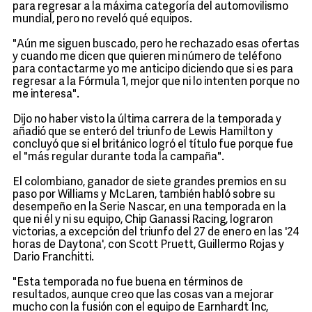
para regresar a la máxima categoría del automovilismo
mundial, pero no reveló qué equipos.
"Aún me siguen buscado, pero he rechazado esas ofertas
y cuando me dicen que quieren mi número de teléfono
para contactarme yo me anticipo diciendo que si es para
regresar a la Fórmula 1, mejor que ni lo intenten porque no
me interesa".
Dijo no haber visto la última carrera de la temporada y
añadió que se enteró del triunfo de Lewis Hamilton y
concluyó que si el británico logró el título fue porque fue
el "más regular durante toda la campaña".
El colombiano, ganador de siete grandes premios en su
paso por Williams y McLaren, también habló sobre su
desempeño en la Serie Nascar, en una temporada en la
que ni él y ni su equipo, Chip Ganassi Racing, lograron
victorias, a excepción del triunfo del 27 de enero en las '24
horas de Daytona', con Scott Pruett, Guillermo Rojas y
Dario Franchitti.
"Esta temporada no fue buena en términos de
resultados, aunque creo que las cosas van a mejorar
mucho con la fusión con el equipo de Earnhardt Inc,