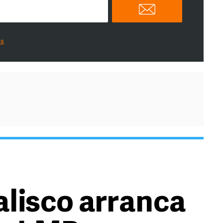
es
alisco arranca