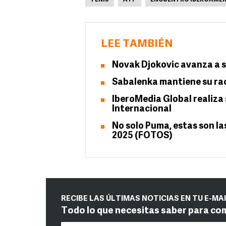
TENIS
ATP
ENCUENTRO IBEROAMER
LEE TAMBIÉN
Novak Djokovic avanza a s
Sabalenka mantiene su r
IberoMedia Global realiza
Internacional
No solo Puma, estas son la
2025 (FOTOS)
RECIBE LAS ÚLTIMAS NOTICIAS EN TU E-MA
Todo lo que necesitas saber para co