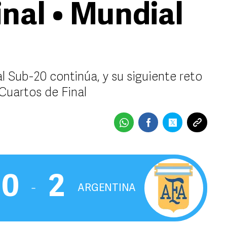
inal • Mundial
 Sub-20 continúa, y su siguiente reto
 Cuartos de Final
0
2
‒
ARGENTINA