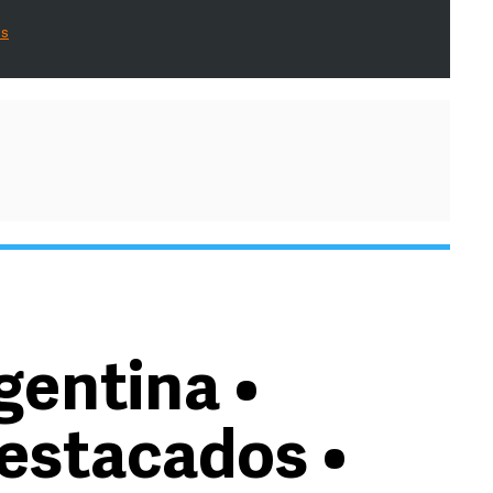
es
gentina •
stacados •