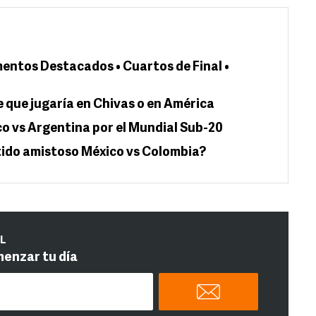
entos Destacados • Cuartos de Final •
que jugaría en Chivas o en América
co vs Argentina por el Mundial Sub-20
tido amistoso México vs Colombia?
IL
menzar tu día