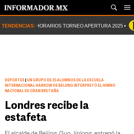
TENDENCIAS:
HORARIOS TORNEO APERTURA 2025
DEPORTES
|
UN GRUPO DE 25 ALUMNOS DE LA ESCUELA
INTERNACIONAL HARROW DE BEIJING INTERPRETÓ EL HIMNO
NACIONAL DE GRAN BRETAÑA
Londres recibe la
estafeta
El alcalde de Beijing, Guo Jinlong, entregó la