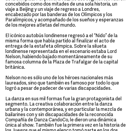
concebidos como dos mitades de una sola historia, un
viaje a Beijing y un viaje de regreso a Londres,
encabezado por las banderas de los Olímpicos y los
Paralímpicos, y acompañado de los sueños y esperanzas
de los mejores atletas del mundo.
El icónico autobús londinense regresó a el “Nido” de la
misma forma que había partido al finalizar el acto de
entrega de la estafeta olímpica. Sobre la silueta
londinense representada en el escenario estaba Lord
Nelson, habiendo bajado momentáneamente de su
famosa columna de la Plaza de Trafalgar de la capital
británica.
Nelson no es sólo uno de los héroes nacionales más
laureados, sino que también es famoso por todo lo que
logró a pesar de padecer de varias discapacidades.
La danza en sus mil formas fue la gran protagonista del
segmento. La creativa colaboración entre la danza
urbana y la contemporánea, y en particular la mezcla de
bailarines con y sin discapacidades de la reconocida
Compañía de Danza CandoCo, le dieron una dinámica
única al show. También fue la primera vez en la historia de
los Juegos que el mismo elenco tomó parte en los dos