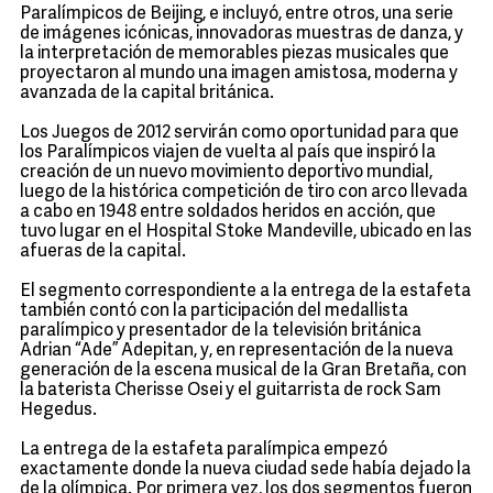
Paralímpicos de Beijing, e incluyó, entre otros, una serie
de imágenes icónicas, innovadoras muestras de danza, y
la interpretación de memorables piezas musicales que
proyectaron al mundo una imagen amistosa, moderna y
avanzada de la capital británica.
Los Juegos de 2012 servirán como oportunidad para que
los Paralímpicos viajen de vuelta al país que inspiró la
creación de un nuevo movimiento deportivo mundial,
luego de la histórica competición de tiro con arco llevada
a cabo en 1948 entre soldados heridos en acción, que
tuvo lugar en el Hospital Stoke Mandeville, ubicado en las
afueras de la capital.
El segmento correspondiente a la entrega de la estafeta
también contó con la participación del medallista
paralímpico y presentador de la televisión británica
Adrian “Ade” Adepitan, y, en representación de la nueva
generación de la escena musical de la Gran Bretaña, con
la baterista Cherisse Osei y el guitarrista de rock Sam
Hegedus.
La entrega de la estafeta paralímpica empezó
exactamente donde la nueva ciudad sede había dejado la
de la olímpica. Por primera vez, los dos segmentos fueron