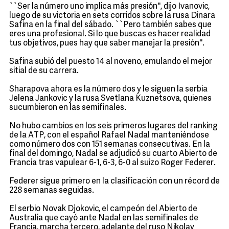
``Ser la número uno implica más presión'', dijo Ivanovic,
luego de su victoria en sets corridos sobre la rusa Dinara
Safina en la final del sábado. ``Pero también sabes que
eres una profesional. Si lo que buscas es hacer realidad
tus objetivos, pues hay que saber manejar la presión''.
Safina subió del puesto 14 al noveno, emulando el mejor
sitial de su carrera.
Sharapova ahora es la número dos y le siguen la serbia
Jelena Jankovic y la rusa Svetlana Kuznetsova, quienes
sucumbieron en las semifinales.
No hubo cambios en los seis primeros lugares del ranking
de la ATP, con el español Rafael Nadal manteniéndose
como número dos con 151 semanas consecutivas. En la
final del domingo, Nadal se adjudicó su cuarto Abierto de
Francia tras vapulear 6-1, 6-3, 6-0 al suizo Roger Federer.
Federer sigue primero en la clasificación con un récord de
228 semanas seguidas.
El serbio Novak Djokovic, el campeón del Abierto de
Australia que cayó ante Nadal en las semifinales de
Francia, marcha tercero, adelante del ruso Nikolay