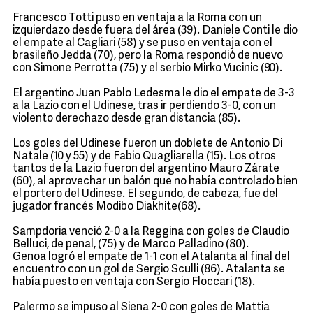
Francesco Totti puso en ventaja a la Roma con un
izquierdazo desde fuera del área (39). Daniele Conti le dio
el empate al Cagliari (58) y se puso en ventaja con el
brasileño Jedda (70), pero la Roma respondió de nuevo
con Simone Perrotta (75) y el serbio Mirko Vucinic (90).
El argentino Juan Pablo Ledesma le dio el empate de 3-3
a la Lazio con el Udinese, tras ir perdiendo 3-0, con un
violento derechazo desde gran distancia (85).
Los goles del Udinese fueron un doblete de Antonio Di
Natale (10 y 55) y de Fabio Quagliarella (15). Los otros
tantos de la Lazio fueron del argentino Mauro Zárate
(60), al aprovechar un balón que no había controlado bien
el portero del Udinese. El segundo, de cabeza, fue del
jugador francés Modibo Diakhite(68).
Sampdoria venció 2-0 a la Reggina con goles de Claudio
Belluci, de penal, (75) y de Marco Palladino (80).
Genoa logró el empate de 1-1 con el Atalanta al final del
encuentro con un gol de Sergio Sculli (86). Atalanta se
había puesto en ventaja con Sergio Floccari (18).
Palermo se impuso al Siena 2-0 con goles de Mattia