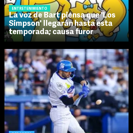
ENTRETENIMIENTO
La voz de Bart piensa que 'Los
Simpson' llegarán hasta esta
temporada; causa furor