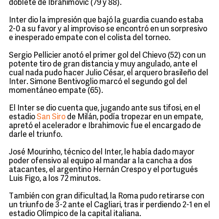
doblete de Ibrahimovic (79 y 88).
Inter dio la impresión que bajó la guardia cuando estaba
2-0 a su favor y al improviso se encontró en un sorpresivo
e inesperado empate con el colista del torneo.
Sergio Pellicier anotó el primer gol del Chievo (52) con un
potente tiro de gran distancia y muy angulado, ante el
cual nada pudo hacer Julio César, el arquero brasileño del
Inter. Simone Bentivoglio marcó el segundo gol del
momentáneo empate (65).
El Inter se dio cuenta que, jugando ante sus tifosi, en el
estadio
San Siro
de Milán, podía tropezar en un empate,
apretó el acelerador e Ibrahimovic fue el encargado de
darle el triunfo.
José Mourinho, técnico del Inter, le había dado mayor
poder ofensivo al equipo al mandar a la cancha a dos
atacantes, el argentino Hernán Crespo y el portugués
Luis Figo, a los 72 minutos.
También con gran dificultad, la Roma pudo retirarse con
un triunfo de 3-2 ante el Cagliari, tras ir perdiendo 2-1 en el
estadio Olímpico de la capital italiana.