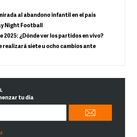
mirada al abandono infantil en el país
y Night Football
e 2025: ¿Dónde ver los partidos en vivo?
e realizará siete u ocho cambios ante
IL
menzar tu día
es