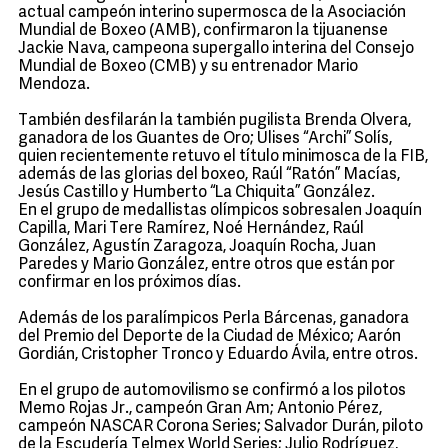
actual campeón interino supermosca de la Asociación
Mundial de Boxeo (AMB), confirmaron la tijuanense
Jackie Nava, campeona supergallo interina del Consejo
Mundial de Boxeo (CMB) y su entrenador Mario
Mendoza.
También desfilarán la también pugilista Brenda Olvera,
ganadora de los Guantes de Oro; Ulises “Archi” Solís,
quien recientemente retuvo el título minimosca de la FIB,
además de las glorias del boxeo, Raúl “Ratón” Macías,
Jesús Castillo y Humberto “La Chiquita” González.
En el grupo de medallistas olímpicos sobresalen Joaquín
Capilla, Mari Tere Ramírez, Noé Hernández, Raúl
González, Agustín Zaragoza, Joaquín Rocha, Juan
Paredes y Mario González, entre otros que están por
confirmar en los próximos días.
Además de los paralímpicos Perla Bárcenas, ganadora
del Premio del Deporte de la Ciudad de México; Aarón
Gordián, Cristopher Tronco y Eduardo Ávila, entre otros.
En el grupo de automovilismo se confirmó a los pilotos
Memo Rojas Jr., campeón Gran Am; Antonio Pérez,
campeón NASCAR Corona Series; Salvador Durán, piloto
de la Escudería Telmex World Series; Julio Rodríguez,