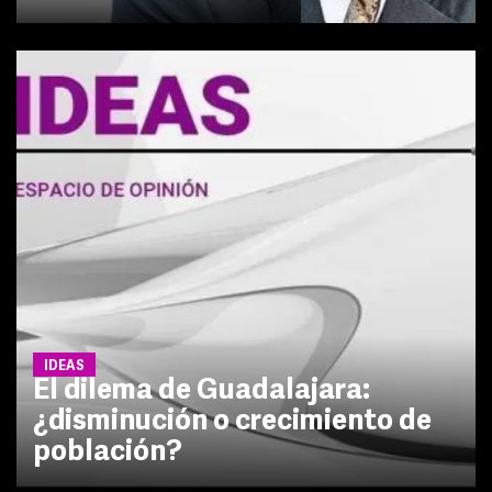
IDEAS
El dilema de Guadalajara:
¿disminución o crecimiento de
población?