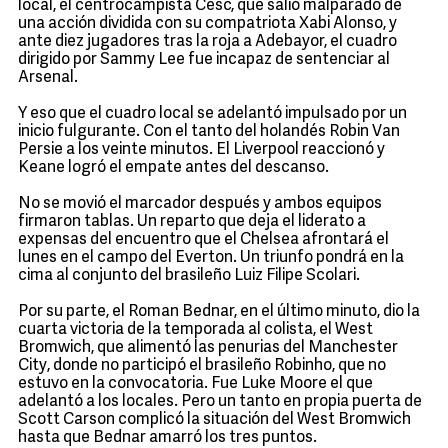
local, el centrocampista Cesc, que salió malparado de
una acción dividida con su compatriota Xabi Alonso, y
ante diez jugadores tras la roja a Adebayor, el cuadro
dirigido por Sammy Lee fue incapaz de sentenciar al
Arsenal.
Y eso que el cuadro local se adelantó impulsado por un
inicio fulgurante. Con el tanto del holandés Robin Van
Persie a los veinte minutos. El Liverpool reaccionó y
Keane logró el empate antes del descanso.
No se movió el marcador después y ambos equipos
firmaron tablas. Un reparto que deja el liderato a
expensas del encuentro que el Chelsea afrontará el
lunes en el campo del Everton. Un triunfo pondrá en la
cima al conjunto del brasileño Luiz Filipe Scolari.
Por su parte, el Roman Bednar, en el último minuto, dio la
cuarta victoria de la temporada al colista, el West
Bromwich, que alimentó las penurias del Manchester
City, donde no participó el brasileño Robinho, que no
estuvo en la convocatoria. Fue Luke Moore el que
adelantó a los locales. Pero un tanto en propia puerta de
Scott Carson complicó la situación del West Bromwich
hasta que Bednar amarró los tres puntos.