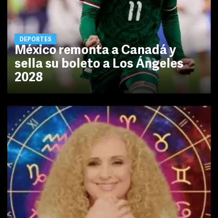
DEPORTES
México remonta a Canadá y
sella su boleto a Los Ángeles
2028