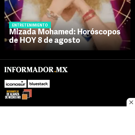
ENTRETENIMIENTO
Mizada Mohamed: Horóscopos
de HOY 8 de agosto
No te pierdas las novedades de último momento.
¡Síguenos!
SUBIR
Este sitio web utiliza cookies propias y de terceros para optimizar su
FACEBOOK
TWITTER
navegacion, adaptarse a sus preferencias y realizar labores analiticas.
Al continuar navegando acepta nuestro
Política de cookies.