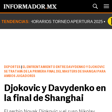
TENDENCIAS:
HORARIOS TORNEO APERTURA 2025
DEPORTES
|
EL ENFRENTAMIENTO ENTRE DAVYDENKO Y DJOKOVIC
SE TRATARÁ DE LA PRIMERA FINAL DEL MASTERS DE SHANGAI PARA
AMBOS JUGADORES
Djokovic y Davydenko en
la final de Shanghai
El serbio Novak Djokovic y el ruso Nikolay