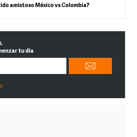
tido amistoso México vs Colombia?
IL
menzar tu día
es