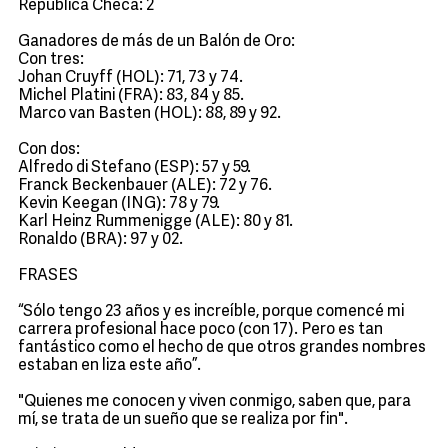
República Checa: 2
Ganadores de más de un Balón de Oro:
Con tres:
Johan Cruyff (HOL): 71, 73 y 74.
Michel Platini (FRA): 83, 84 y 85.
Marco van Basten (HOL): 88, 89 y 92.
Con dos:
Alfredo di Stefano (ESP): 57 y 59.
Franck Beckenbauer (ALE): 72 y 76.
Kevin Keegan (ING): 78 y 79.
Karl Heinz Rummenigge (ALE): 80 y 81.
Ronaldo (BRA): 97 y 02.
FRASES
“Sólo tengo 23 años y es increíble, porque comencé mi
carrera profesional hace poco (con 17). Pero es tan
fantástico como el hecho de que otros grandes nombres
estaban en liza este año”.
"Quienes me conocen y viven conmigo, saben que, para
mí, se trata de un sueño que se realiza por fin".