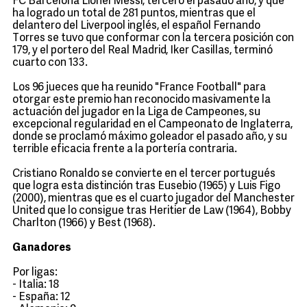
FC Barcelona Lionel Messi, tercero el pasado año, y que
ha logrado un total de 281 puntos, mientras que el
delantero del Liverpool inglés, el español Fernando
Torres se tuvo que conformar con la tercera posición con
179, y el portero del Real Madrid, Iker Casillas, terminó
cuarto con 133.
Los 96 jueces que ha reunido "France Football" para
otorgar este premio han reconocido masivamente la
actuación del jugador en la Liga de Campeones, su
excepcional regularidad en el Campeonato de Inglaterra,
donde se proclamó máximo goleador el pasado año, y su
terrible eficacia frente a la portería contraria.
Cristiano Ronaldo se convierte en el tercer portugués
que logra esta distinción tras Eusebio (1965) y Luis Figo
(2000), mientras que es el cuarto jugador del Manchester
United que lo consigue tras Heritier de Law (1964), Bobby
Charlton (1966) y Best (1968).
Ganadores
Por ligas:
- Italia: 18
- España: 12