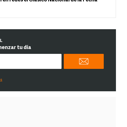
 en redes el Clásico Nacional de la Fecha
IL
menzar tu día
es