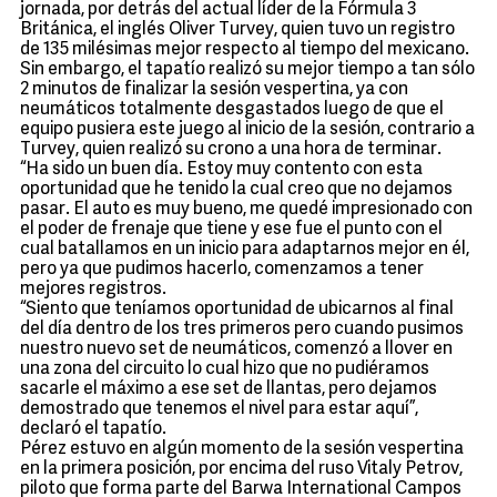
jornada, por detrás del actual líder de la Fórmula 3
Británica, el inglés Oliver Turvey, quien tuvo un registro
de 135 milésimas mejor respecto al tiempo del mexicano.
Sin embargo, el tapatío realizó su mejor tiempo a tan sólo
2 minutos de finalizar la sesión vespertina, ya con
neumáticos totalmente desgastados luego de que el
equipo pusiera este juego al inicio de la sesión, contrario a
Turvey, quien realizó su crono a una hora de terminar.
“Ha sido un buen día. Estoy muy contento con esta
oportunidad que he tenido la cual creo que no dejamos
pasar. El auto es muy bueno, me quedé impresionado con
el poder de frenaje que tiene y ese fue el punto con el
cual batallamos en un inicio para adaptarnos mejor en él,
pero ya que pudimos hacerlo, comenzamos a tener
mejores registros.
“Siento que teníamos oportunidad de ubicarnos al final
del día dentro de los tres primeros pero cuando pusimos
nuestro nuevo set de neumáticos, comenzó a llover en
una zona del circuito lo cual hizo que no pudiéramos
sacarle el máximo a ese set de llantas, pero dejamos
demostrado que tenemos el nivel para estar aquí”,
declaró el tapatío.
Pérez estuvo en algún momento de la sesión vespertina
en la primera posición, por encima del ruso Vitaly Petrov,
piloto que forma parte del Barwa International Campos