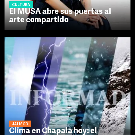
CULTURA
El MUSA abre sus puertas al
arte compartido
JALISCO
Clima en Chapala hoy: el