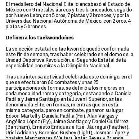
El medallero del Nacional Elite lo encabezó el Estado de
México con 9 metales áureos y tres bronceados, seguido
por Nuevo León, con 5 oros, 7 platas y 2 bronces, y por la
Universidad Nacional Autónoma de México, con 2 oros, 4
platas y 5 bronces.
Definen a los taekwondoínes
La selección estatal de tae kwon do quedó conformada
este fin de semana, tras haber celebrado en el domo de la
Unidad Deportiva Revolución, el Segundo Estatal de la
especialidad con miras a la Olimpiada Nacional.
Tras una intensa actividad celebrada este domingo, en el
que se efectuaron 66 combates y unas 25
participaciones de formas, se definió a los mejores en
cada modalidad, rama y categoría, destacando a Daniela
Padilla y Jaime Santiago en la Juvenil Superior, antes
denominada Elite, en formas, mientras que en esta
misma categoría, pero en combate, ganaron su lugar
Edson Martell y Daniela Padilla (Fin), Alan Vargas y
Angélica López (Fly), Jaime Santiago y Daniel Gutiérrez
(Bantham), Ernesto Enríquez e Itzel Jáuregui (Feather),
Uriel Adriano y Berenice Bushey (Light), Josmar López y
Yhajaira Manzanares (Welter), Antar Reyes y Brianda