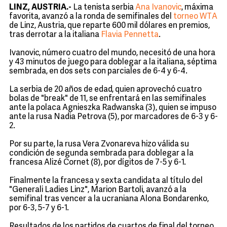
LINZ, AUSTRIA.-
La tenista serbia
Ana Ivanovic
, máxima
favorita, avanzó a la ronda de semifinales del
torneo WTA
de Linz, Austria, que reparte 600 mil dólares en premios,
tras derrotar a la italiana
Flavia Pennetta
.
Ivanovic, número cuatro del mundo, necesitó de una hora
y 43 minutos de juego para doblegar a la italiana, séptima
sembrada, en dos sets con parciales de 6-4 y 6-4.
La serbia de 20 años de edad, quien aprovechó cuatro
bolas de "break" de 11, se enfrentará en las semifinales
ante la polaca Agnieszka Radwanska (3), quien se impuso
ante la rusa Nadia Petrova (5), por marcadores de 6-3 y 6-
2.
Por su parte, la rusa Vera Zvonareva hizo válida su
condición de segunda sembrada para doblegar a la
francesa Alizé Cornet (8), por dígitos de 7-5 y 6-1.
Finalmente la francesa y sexta candidata al título del
"Generali Ladies Linz", Marion Bartoli, avanzó a la
semifinal tras vencer a la ucraniana Alona Bondarenko,
por 6-3, 5-7 y 6-1.
Resultados de los partidos de cuartos de final del torneo