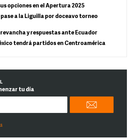
 sus opciones en el Apertura 2025
pase a la Liguilla por doceavo torneo
 revancha y respuestas ante Ecuador
México tendrá partidos en Centroamérica
IL
menzar tu día
es