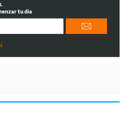
IL
menzar tu día
es