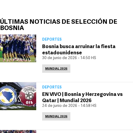
ÚLTIMAS NOTICIAS DE SELECCIÓN DE
BOSNIA
DEPORTES
Bosnia busca arruinar la fiesta
estadounidense
30 de junio de 2026 - 14:50 HS
MUNDIAL 2026
DEPORTES
EN VIVO | Bosnia y Herzegovina vs
Qatar | Mundial 2026
24 de junio de 2026 - 14:58 HS
MUNDIAL 2026