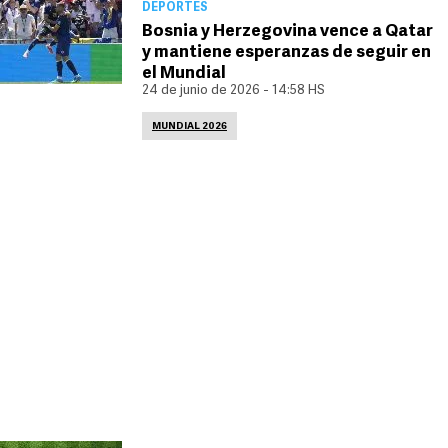
DEPORTES
Bosnia y Herzegovina vence a Qatar
y mantiene esperanzas de seguir en
el Mundial
24 de junio de 2026 - 14:58 HS
MUNDIAL 2026