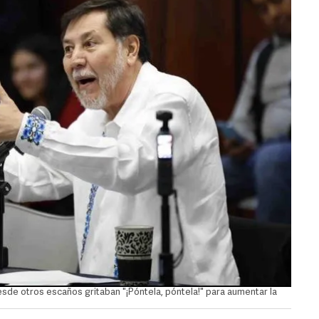
esde otros escaños gritaban "¡Póntela, póntela!" para aumentar la