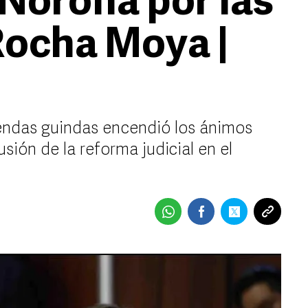
 Noroña por las
Rocha Moya |
endas guindas encendió los ánimos
usión de la reforma judicial en el