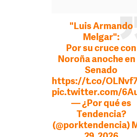
"Luis Armando
Melgar":
Por su cruce con
Noroña anoche en 
Senado
https://t.co/OLNvf
pic.twitter.com/6
— ¿Por qué es
Tendencia?
(@porktendencia)
29, 2026