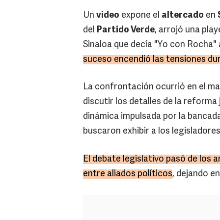
Un
video
expone el
altercado
en
del
Partido Verde
, arrojó una pla
Sinaloa que decía "Yo con Rocha"
suceso encendió las tensiones dur
La confrontación ocurrió en el m
discutir los detalles de la reforma
dinámica impulsada por la bancad
buscaron exhibir a los legisladores
El debate legislativo pasó de los 
entre aliados políticos
, dejando en