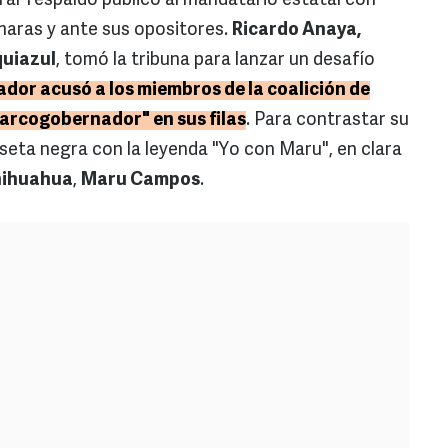
rar respaldo público al mandatario estatal con
ámaras y ante sus opositores.
Ricardo Anaya,
quiazul
, tomó la tribuna para lanzar un desafío
lador acusó a los miembros de la coalición de
narcogobernador" en sus filas
. Para contrastar su
iseta negra con la leyenda "Yo con Maru", en clara
ihuahua
,
Maru Campos
.