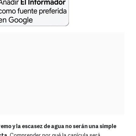
tremo y la escasez de agua no serán una simple
cta
. Comprender por qué la canícula será