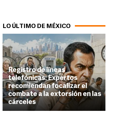
LO ÚLTIMO DE MÉXICO
Registro de líneas
telefónicas: Expertos
recomiendan focalizar el
combate a la extorsión en las
cárceles