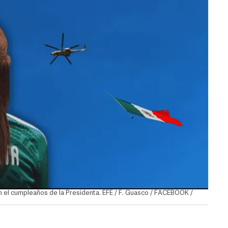
on el cumpleaños de la Presidenta. EFE / F. Guasco / FACEBOOK /