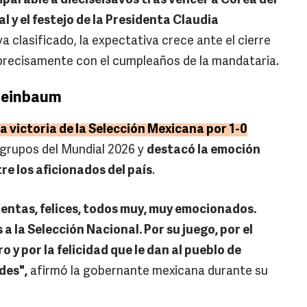
parable a dieciseisavos tras vencer a Corea del
l y el festejo de la Presidenta Claudia
ya clasificado, la expectativa crece ante el cierre
 precisamente con el cumpleaños de la mandataria.
heinbaum
a victoria de la Selección Mexicana por 1-0
 grupos del Mundial 2026 y
destacó la emoción
re los aficionados del país
.
ntas, felices, todos muy, muy emocionados.
a la Selección Nacional. Por su juego, por el
ro y por la felicidad que le dan al pueblo de
des",
afirmó la gobernante mexicana durante su