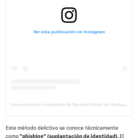
Ver esta publicación en Instagram
U
na publicación compartida de Nacional Monte de Piedad (@nacionalmontepiedad)
Este método delictivo se conoce técnicamente
como
"phishing" (suplantación de identidad).
El