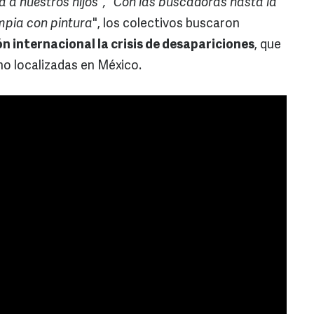
a a nuestros hijos", "Con las buscadoras hasta la
impia con pintura
", los colectivos buscaron
ón internacional la crisis de desapariciones
, que
o localizadas en México.