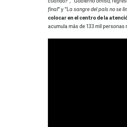
cuándo?", "Gobierno omiso, regres
final"
y
"La sangre del país no se l
colocar en el centro de la atenci
acumula más de 133 mil personas n