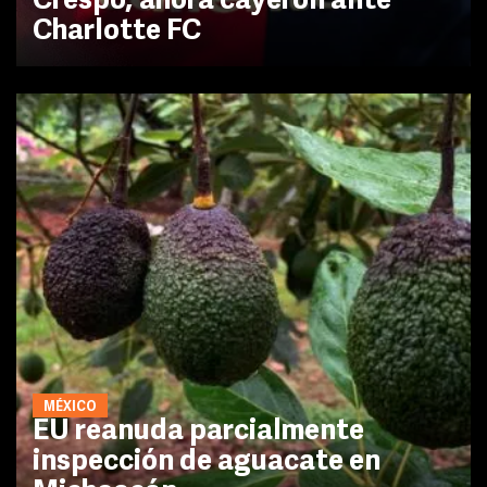
Crespo; ahora cayeron ante
Charlotte FC
MÉXICO
EU reanuda parcialmente
inspección de aguacate en