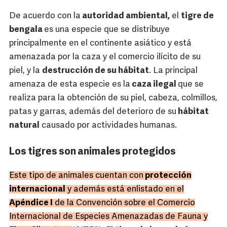
De acuerdo con la
autoridad ambiental,
el
tigre de
bengala
es una especie que se distribuye
principalmente en el continente asiático y está
amenazada por la caza y el comercio ilícito de su
piel, y la
destrucción de su hábitat
. La principal
amenaza de esta especie es la
caza ilegal
que se
realiza para la obtención de su piel, cabeza, colmillos,
patas y garras, además del deterioro de su
hábitat
natural
causado por actividades humanas.
Los tigres son animales protegidos
Este tipo de animales cuentan con
protección
internacional
y además está enlistado en el
Apéndice I
de la Convención sobre el Comercio
Internacional de Especies Amenazadas de Fauna y