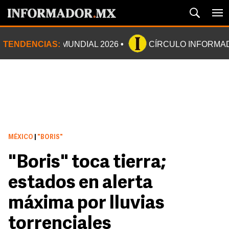
TENDENCIAS:
MUNDIAL 2026
CÍRCULO INFORMA
MÉXICO
|
"BORIS"
"Boris" toca tierra;
estados en alerta
máxima por lluvias
torrenciales