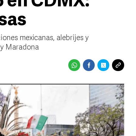
6 en CDMX:
esas
iones mexicanas, alebrijes y
 y Maradona