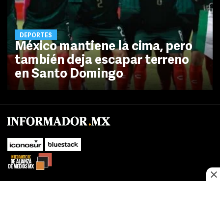
DEPORTES
México mantiene la cima, pero
también deja escapar terreno
en Santo Domingo
No te pierdas las novedades de último momento.
¡Síguenos!
SUBIR
Este sitio web utiliza cookies propias y de terceros para optimizar su
FACEBOOK
TWITTER
navegacion, adaptarse a sus preferencias y realizar labores analiticas.